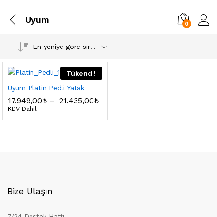
Uyum
0
En yeniye göre sırala
Tükendi!
Uyum Platin Pedli Yatak
17.949,00
₺
–
21.435,00
₺
KDV Dahil
Bize Ulaşın
7/24 Destek Hattı