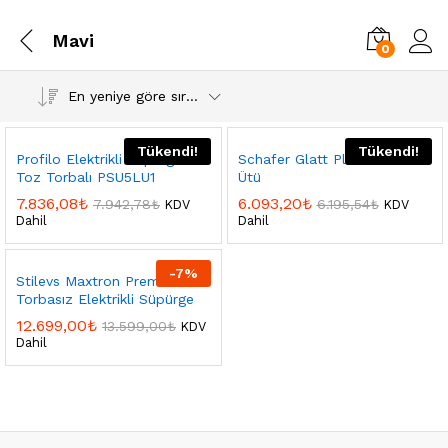
Mavi
0
En yeniye göre sırala
Tükendi!
Tükendi!
Profilo Elektrikli Süpürge
Schafer Glatt Plus Buharlı
Toz Torbalı PSU5LU1
Ütü
7.836,08
₺
6.093,20
₺
7.942,78
₺
6.195,54
₺
KDV
KDV
Dahil
Dahil
-
7
%
Stilevs Maxtron Premium
Torbasız Elektrikli Süpürge
12.699,00
₺
13.599,00
₺
KDV
Dahil