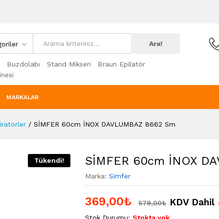
Ara!
oriler
Buzdolabı
Stand Mikseri
Braun Epilatör
nesi
MARKALAR
ratörler
/
SİMFER 60cm İNOX DAVLUMBAZ 8662 Sm
SİMFER 60cm İNOX D
Tükendi!
Marka:
Simfer
369,00
₺
KDV Dahil
579,00
₺
Stok Durumu:
Stokta yok