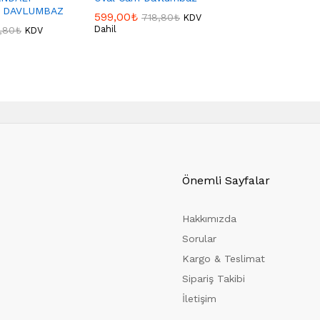
 DAVLUMBAZ
599,00
₺
718,80
₺
KDV
Dahil
,80
₺
KDV
Önemli Sayfalar
Hakkımızda
Sorular
Kargo & Teslimat
Sipariş Takibi
İletişim