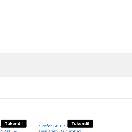
Tükendi!
Tükendi!
55 SİYAH
Simfer 8631 Sessiz Siyah
ANDALI –
Oval Cam Davlumbaz