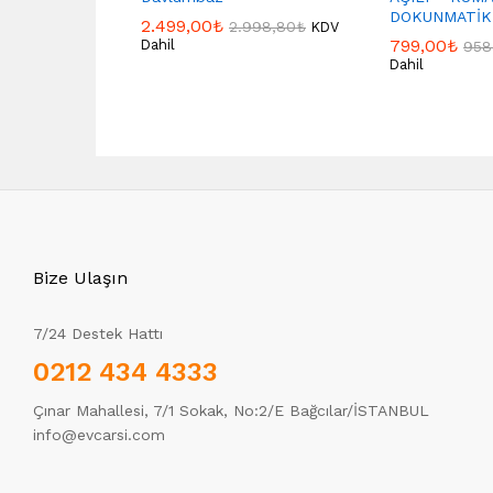
DOKUNMATİK
2.499,00
₺
2.998,80
₺
KDV
799,00
₺
Dahil
958
Dahil
Bize Ulaşın
7/24 Destek Hattı
0212 434 4333
Çınar Mahallesi, 7/1 Sokak, No:2/E Bağcılar/İSTANBUL
info@evcarsi.com