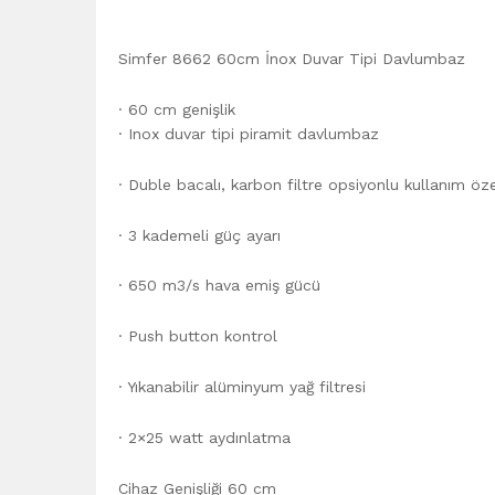
Simfer 8662 60cm İnox Duvar Tipi Davlumbaz
· 60 cm genişlik
· Inox duvar tipi piramit davlumbaz
· Duble bacalı, karbon filtre opsiyonlu kullanım özel
· 3 kademeli güç ayarı
· 650 m3/s hava emiş gücü
· Push button kontrol
· Yıkanabilir alüminyum yağ filtresi
· 2×25 watt aydınlatma
Cihaz Genişliği 60 cm