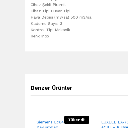
Cihaz Şekli Piramit
Cihaz Tipi Duvar Tipi
Hava Debisi (m3/sa) 500 m3/sa
Kademe Sayısı 3
Kontrol Tipi Mekanik
Renk Inox
Benzer Ürünler
Tükendi!
Siemens Lc64bb222t
LUXELL LX-7
Davlumbaz
AÇILI – KUM