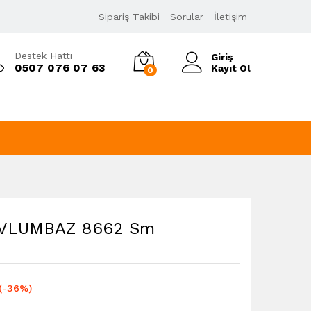
369,00
₺
Sipariş Takibi
Sorular
İletişim
579,00
₺
KDV Dahil
Destek Hattı
Giriş
0507 076 07 63
Kayıt Ol
0
AVLUMBAZ 8662 Sm
(-36%)