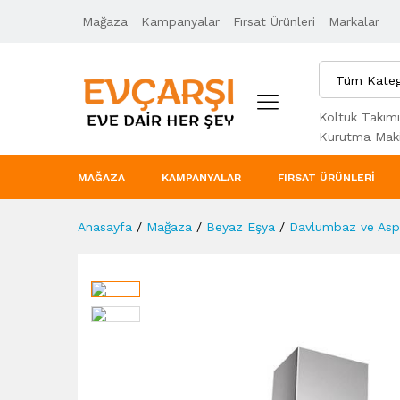
Mağaza
Ürün Açıklaması
Kampanyalar
Taksit Seçenekleri
Fırsat Ürünleri
Markalar
Tüm Kateg
Koltuk Takımı
Kurutma Maki
MAĞAZA
KAMPANYALAR
FIRSAT ÜRÜNLERI
Anasayfa
/
Mağaza
/
Beyaz Eşya
/
Davlumbaz ve Aspi