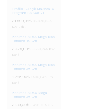
Profilo Bulaşık Makinesi 6
Program BMS681V1
31.990,32
₺
35.070,83
₺
KDV Dahil
Korkmaz A1945 Mega Kısa
Tencere 40 Cm
3.475,00
₺
3.850,24
₺
KDV
Dahil
Korkmaz A1945 Mega Kısa
Tencere 36 Cm
1.225,00
₺
1.536,64
₺
KDV
Dahil
Korkmaz A1946 Mega
Tencere 36 Cm
3.139,00
₺
3.428,76
₺
KDV