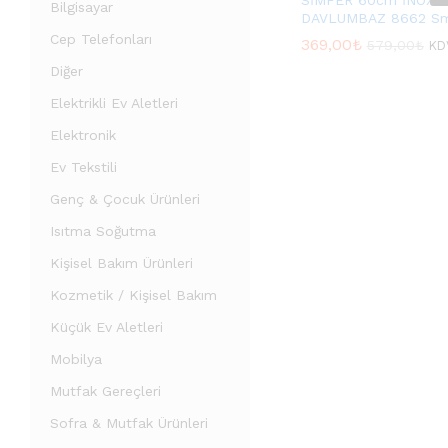
SİMFER 60cm İNOX
Bilgisayar
DAVLUMBAZ 8662 S
Cep Telefonları
369,00
369,00
₺
₺
579,00
579,00
₺
₺
KD
Diğer
Elektrikli Ev Aletleri
Elektronik
Ev Tekstili
Genç & Çocuk Ürünleri
Isıtma Soğutma
Kişisel Bakım Ürünleri
Kozmetik / Kişisel Bakım
Küçük Ev Aletleri
Mobilya
Mutfak Gereçleri
Sofra & Mutfak Ürünleri