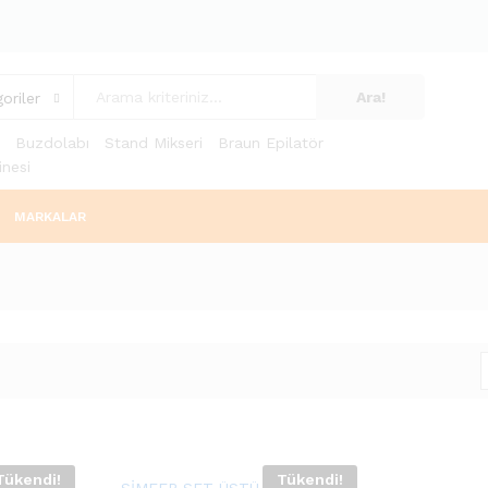
Ara!
oriler
Buzdolabı
Stand Mikseri
Braun Epilatör
nesi
MARKALAR
Tükendi!
Tükendi!