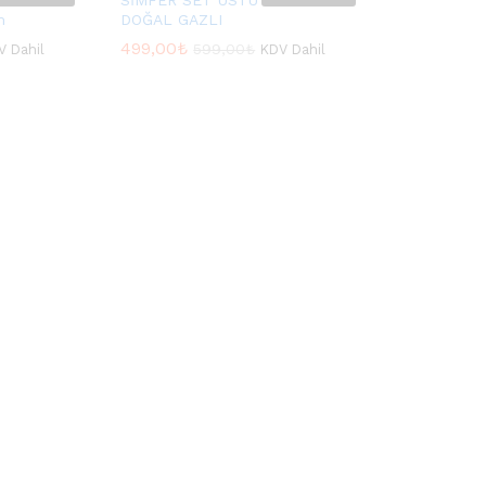
SİMFER SET ÜSTÜ 3010 –
m
DOĞAL GAZLI
499,00
499,00
₺
₺
599,00
599,00
₺
₺
V Dahil
KDV Dahil