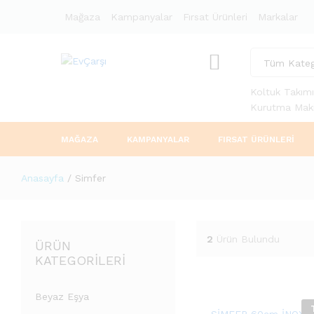
Mağaza
Kampanyalar
Fırsat Ürünleri
Markalar
Tüm Kateg
Koltuk Takımı
Kurutma Maki
MAĞAZA
KAMPANYALAR
FIRSAT ÜRÜNLERI
Anasayfa
/
Simfer
2
Ürün Bulundu
ÜRÜN
KATEGORILERI
Beyaz Eşya