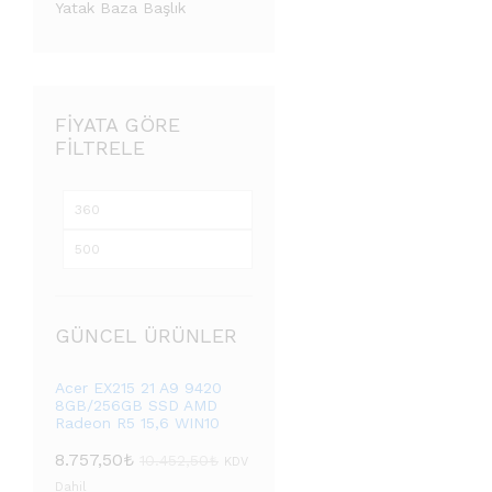
Yatak Baza Başlık
FIYATA GÖRE
FILTRELE
GÜNCEL ÜRÜNLER
Acer EX215 21 A9 9420
8GB/256GB SSD AMD
Radeon R5 15,6 WIN10
8.757,50
₺
10.452,50
₺
KDV
Dahil