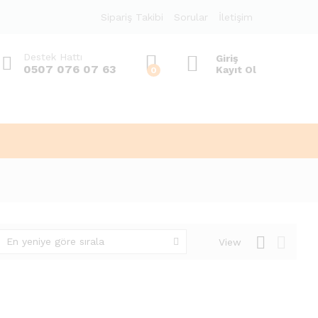
Sipariş Takibi
Sorular
İletişim
Destek Hattı
Giriş
0507 076 07 63
Kayıt Ol
0
En yeniye göre sırala
View