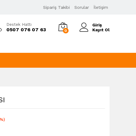
25,65
₺
Sipariş Takibi
Sorular
İletişim
30,78
₺
KDV Dahil
Destek Hattı
Giriş
0507 076 07 63
Kayıt Ol
0
SI
7%)