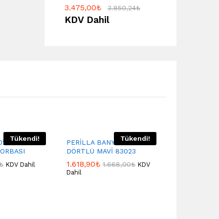
3.475,00
₺
3.850,24
₺
KDV Dahil
Tükendi!
Tükendi!
021/03 S-
PERİLLA BANYO SETİ
ORBASI
DÖRTLÜ MAVİ 83023
1.618,90
₺
₺
1.668,00
₺
KDV Dahil
KDV
Dahil