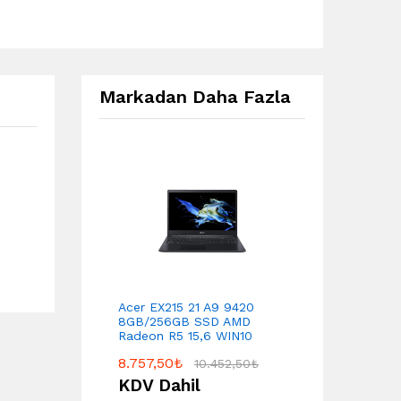
Markadan Daha Fazla
Acer EX215 21 A9 9420
8GB/256GB SSD AMD
Radeon R5 15,6 WIN10
8.757,50
₺
10.452,50
₺
KDV Dahil