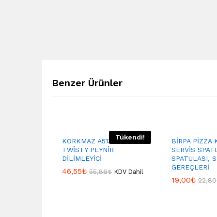
Benzer Ürünler
Tükendi!
KORKMAZ A513 KORKMAZ
BİRPA PİZZA
TWİSTY PEYNİR
SERVİS SPATU
DİLİMLEYİCİ
SPATULASI, S
GEREÇLERİ
46,55
₺
55,86
₺
KDV Dahil
19,00
₺
22,80