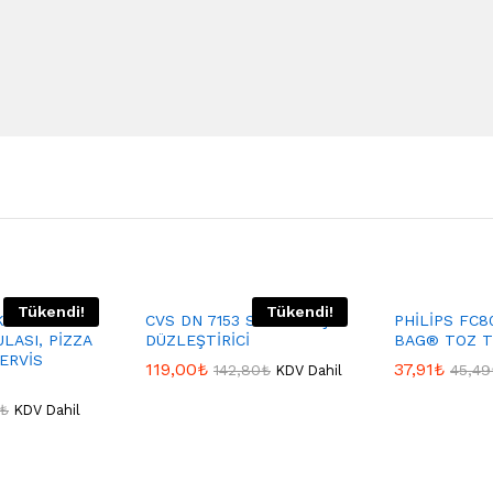
Tükendi!
Tükendi!
 KESME &
CVS DN 7153 SİNEM SAÇ
PHİLİPS FC8
LASI, PİZZA
DÜZLEŞTİRİCİ
BAG® TOZ T
ERVİS
119,00
₺
37,91
₺
142,80
₺
45,49
KDV Dahil
₺
KDV Dahil