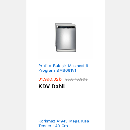
Profilo Bulaşık Makinesi 6
Program BMS681V1
31.990,32
₺
35.070,83
₺
KDV Dahil
Korkmaz A1945 Mega Kısa
Tencere 40 Cm