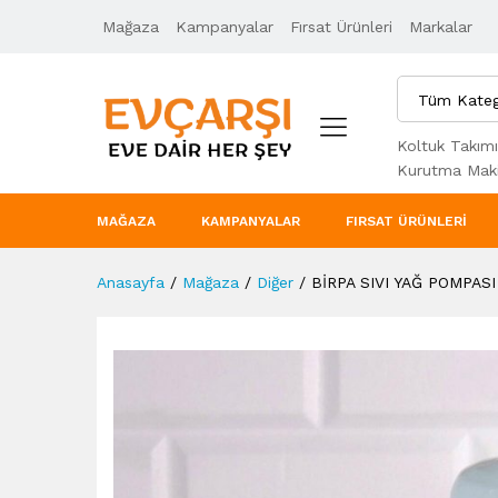
Mağaza
Ürün Açıklaması
Kampanyalar
Taksit Seçenekleri
Fırsat Ürünleri
Markalar
Tüm Kateg
Koltuk Takımı
Kurutma Maki
MAĞAZA
KAMPANYALAR
FIRSAT ÜRÜNLERI
Anasayfa
/
Mağaza
/
Diğer
/
BİRPA SIVI YAĞ POMPASI