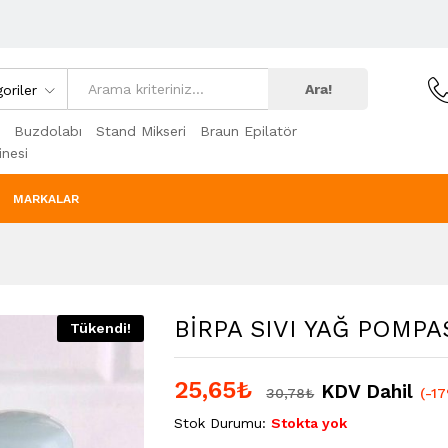
Ara!
oriler
Buzdolabı
Stand Mikseri
Braun Epilatör
nesi
MARKALAR
BİRPA SIVI YAĞ POMPA
Tükendi!
25,65
₺
KDV Dahil
30,78
₺
(-1
Stok Durumu:
Stokta yok