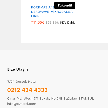
Tükendi!
KORKMAZ A439
NEROWAVE MİKRODALGA
FIRIN
711,55
₺
853,86
₺
KDV Dahil
Bize Ulaşın
7/24 Destek Hattı
0212 434 4333
Çınar Mahallesi, 7/1 Sokak, No:2/E Bağcılar/İSTANBUL
info@evcarsi.com