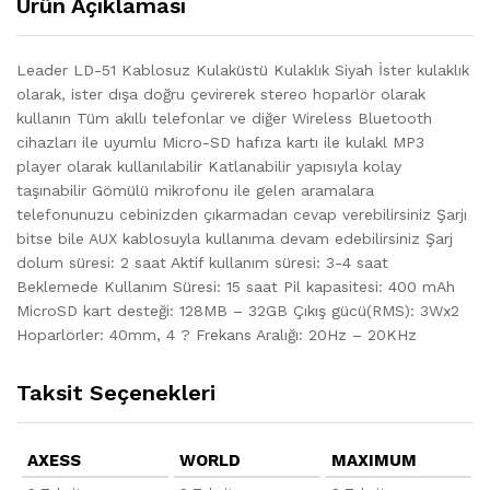
Ürün Açıklaması
Leader LD-51 Kablosuz Kulaküstü Kulaklık Siyah İster kulaklık
olarak, ister dışa doğru çevirerek stereo hoparlör olarak
kullanın Tüm akıllı telefonlar ve diğer Wireless Bluetooth
cihazları ile uyumlu Micro-SD hafıza kartı ile kulakl MP3
player olarak kullanılabilir Katlanabilir yapısıyla kolay
taşınabilir Gömülü mikrofonu ile gelen aramalara
telefonunuzu cebinizden çıkarmadan cevap verebilirsiniz Şarjı
bitse bile AUX kablosuyla kullanıma devam edebilirsiniz Şarj
dolum süresi: 2 saat Aktif kullanım süresi: 3-4 saat
Beklemede Kullanım Süresi: 15 saat Pil kapasitesi: 400 mAh
MicroSD kart desteği: 128MB – 32GB Çıkış gücü(RMS): 3Wx2
Hoparlörler: 40mm, 4 ? Frekans Aralığı: 20Hz – 20KHz
Taksit Seçenekleri
AXESS
WORLD
MAXIMUM