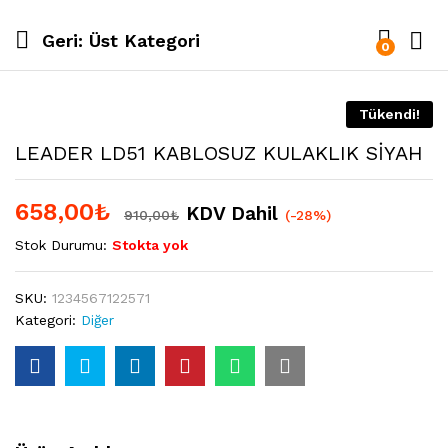
Geri:
Üst Kategori
0
Tükendi!
LEADER LD51 KABLOSUZ KULAKLIK SİYAH
658,00
₺
KDV Dahil
910,00
₺
(-28%)
Stok Durumu:
Stokta yok
SKU:
1234567122571
Kategori:
Diğer