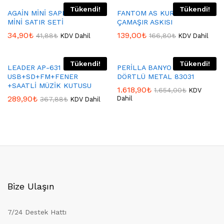
Tükendi!
Tükendi!
AGAİN MİNİ SAPLI RENDE &
FANTOM AS KURUT AS 500
MİNİ SATIR SETİ
ÇAMAŞIR ASKISI
34,90
₺
139,00
₺
41,88
₺
166,80
₺
KDV Dahil
KDV Dahil
Tükendi!
Tükendi!
LEADER AP-631
PERİLLA BANYO SETİ
USB+SD+FM+FENER
DÖRTLÜ METAL 83031
+SAATLİ MÜZİK KUTUSU
1.618,90
₺
1.654,00
₺
KDV
289,90
₺
Dahil
367,88
₺
KDV Dahil
Bize Ulaşın
7/24 Destek Hattı