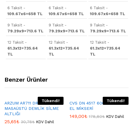
6 Taksit -
6 Taksit -
6 Taksit -
109.67x6=658 TL
109.67x6=658 TL
109.67x6=658 TL
9 Taksit -
9 Taksit -
9 Taksit -
79.29x9=713.6 TL
79.29x9=713.6 TL
79.29x9=713.6 TL
12 Taksit -
12 Taksit -
12 Taksit -
61.3x12=735.64
61.3x12=735.64
61.3x12=735.64
TL
TL
TL
Benzer Ürünler
Tükendi!
Tükendi!
ARZUM AR711 DROPY MAX
CVS DN 4517 600W STANDLI
MASAÜSTÜ DEMLİK SİLME
EL MİKSERİ
ALTLIĞI
149,00
₺
178,80
₺
KDV Dahil
25,65
₺
30,78
₺
KDV Dahil