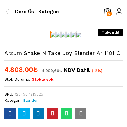
Geri:
Üst Kategori
0
Tükendi!
Arzum Shake N Take Joy Blender Ar 1101 O
4.808,00
₺
KDV Dahil
4.909,60
₺
(-2%)
Stok Durumu:
Stokta yok
SKU:
1234567215525
Kategori:
Blender