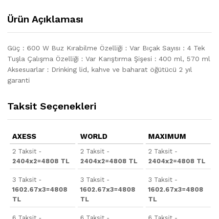
Ürün Açıklaması
Güç : 600 W Buz Kırabilme Özelliği : Var Bıçak Sayısı : 4 Tek
Tuşla Çalışma Özelliği : Var Karıştırma Şişesi : 400 ml, 570 ml
Aksesuarlar : Drinking lid, kahve ve baharat öğütücü
2 yıl
garanti
Taksit Seçenekleri
AXESS
WORLD
MAXIMUM
2 Taksit -
2 Taksit -
2 Taksit -
2404x2=4808 TL
2404x2=4808 TL
2404x2=4808 TL
3 Taksit -
3 Taksit -
3 Taksit -
1602.67x3=4808
1602.67x3=4808
1602.67x3=4808
TL
TL
TL
6 Taksit -
6 Taksit -
6 Taksit -