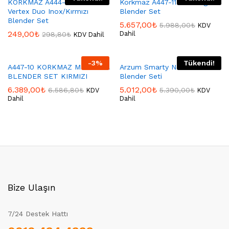
KORKMAZ A444-04 Korkmaz
Korkmaz A447-11 Mia Mega
Vertex Duo Inox/Kırmızı
Blender Set
Blender Set
5.657,00
₺
5.988,00
₺
KDV
249,00
₺
Dahil
298,80
₺
KDV Dahil
-
3
%
Tükendi!
A447-10 KORKMAZ MİA MEGA
Arzum Smarty Neo El
BLENDER SET KIRMIZI
Blender Seti
6.389,00
₺
5.012,00
₺
6.586,80
₺
5.390,00
₺
KDV
KDV
Dahil
Dahil
Bize Ulaşın
7/24 Destek Hattı