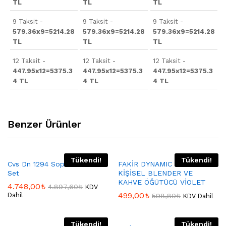
TL
TL
TL
9 Taksit -
9 Taksit -
9 Taksit -
579.36x9=5214.28
579.36x9=5214.28
579.36x9=5214.28
TL
TL
TL
12 Taksit -
12 Taksit -
12 Taksit -
447.95x12=5375.3
447.95x12=5375.3
447.95x12=5375.3
4 TL
4 TL
4 TL
Benzer Ürünler
Tükendi!
Tükendi!
Cvs Dn 1294 Sophıa Blender
FAKİR DYNAMIC 2’İN 1
Set
KİŞİSEL BLENDER VE
KAHVE ÖĞÜTÜCÜ VİOLET
4.748,00
₺
4.897,60
₺
KDV
499,00
₺
Dahil
598,80
₺
KDV Dahil
Tükendi!
Tükendi!