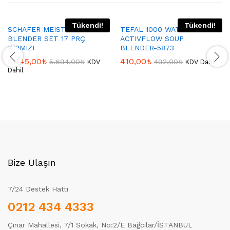
Tükendi!
Tükendi!
SCHAFER MEISTER MULTI
TEFAL 1000 WATT GUMUS
BLENDER SET 17 PRÇ
ACTIVFLOW SOUP
KIRMIZI
BLENDER-5873
5.445,00
₺
410,00
₺
5.694,00
₺
492,00
₺
KDV
KDV Dahil
Dahil
Bize Ulaşın
7/24 Destek Hattı
0212 434 4333
Çınar Mahallesi, 7/1 Sokak, No:2/E Bağcılar/İSTANBUL