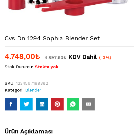
Cvs Dn 1294 Sophıa Blender Set
4.748,00
₺
KDV Dahil
4.897,60
₺
(-3%)
Stok Durumu:
Stokta yok
SKU:
1234567199382
Kategori:
Blender
Ürün Açıklaması