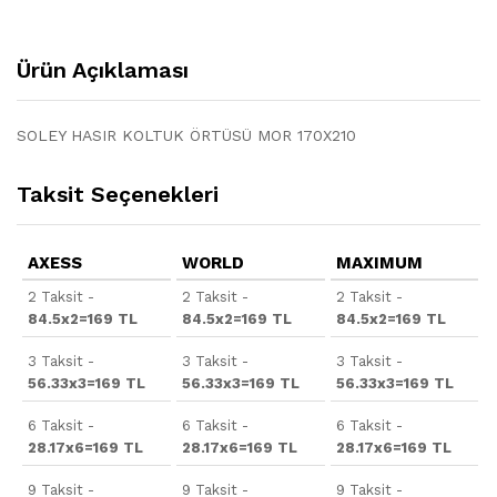
Ürün Açıklaması
SOLEY HASIR KOLTUK ÖRTÜSÜ MOR 170X210
Taksit Seçenekleri
AXESS
WORLD
MAXIMUM
2 Taksit -
2 Taksit -
2 Taksit -
84.5x2=169 TL
84.5x2=169 TL
84.5x2=169 TL
3 Taksit -
3 Taksit -
3 Taksit -
56.33x3=169 TL
56.33x3=169 TL
56.33x3=169 TL
6 Taksit -
6 Taksit -
6 Taksit -
28.17x6=169 TL
28.17x6=169 TL
28.17x6=169 TL
9 Taksit -
9 Taksit -
9 Taksit -