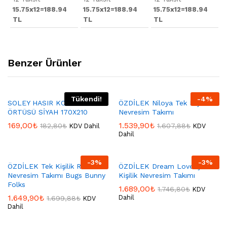
15.75x12=188.94
15.75x12=188.94
15.75x12=188.94
TL
TL
TL
Benzer Ürünler
Tükendi!
-
4
%
SOLEY HASIR KOLTUK
ÖZDİLEK Niloya Tek Kişilik
ÖRTÜSÜ SİYAH 170X210
Nevresim Takımı
169,00
₺
1.539,90
₺
182,80
₺
1.607,88
₺
KDV Dahil
KDV
Dahil
-
3
%
-
3
%
ÖZDİLEK Tek Kişilik Ranforce
ÖZDİLEK Dream Love Çift
Nevresim Takımı Bugs Bunny
Kişilik Nevresim Takımı
Folks
1.689,00
₺
1.746,80
₺
KDV
1.649,90
₺
Dahil
1.699,88
₺
KDV
Dahil