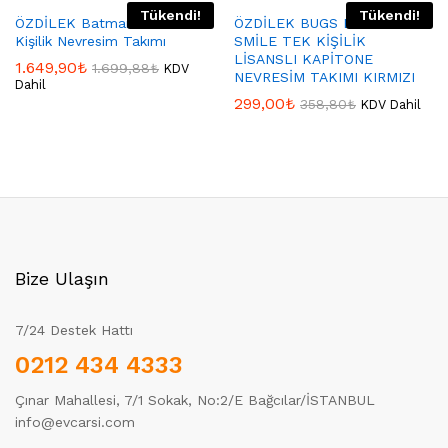
Tükendi!
Tükendi!
ÖZDİLEK Batman Yellow Tek
ÖZDİLEK BUGS BUNNY
Kişilik Nevresim Takımı
SMİLE TEK KİŞİLİK
LİSANSLI KAPİTONE
1.649,90
₺
1.699,88
₺
KDV
NEVRESİM TAKIMI KIRMIZI
Dahil
299,00
₺
358,80
₺
KDV Dahil
Bize Ulaşın
7/24 Destek Hattı
0212 434 4333
Çınar Mahallesi, 7/1 Sokak, No:2/E Bağcılar/İSTANBUL
info@evcarsi.com