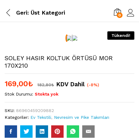
Geri:
Üst Kategori
0
Tükendi!
SOLEY HASIR KOLTUK ÖRTÜSÜ MOR
170X210
169,00
₺
KDV Dahil
182,80
₺
(-8%)
Stok Durumu:
Stokta yok
SKU:
86960459209882
Kategoriler:
Ev Tekstili
,
Nevresim ve Pike Takımları