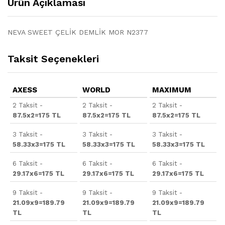
Ürün Açıklaması
NEVA SWEET ÇELİK DEMLİK MOR N2377
Taksit Seçenekleri
AXESS
WORLD
MAXIMUM
2 Taksit -
2 Taksit -
2 Taksit -
87.5x2=175 TL
87.5x2=175 TL
87.5x2=175 TL
3 Taksit -
3 Taksit -
3 Taksit -
58.33x3=175 TL
58.33x3=175 TL
58.33x3=175 TL
6 Taksit -
6 Taksit -
6 Taksit -
29.17x6=175 TL
29.17x6=175 TL
29.17x6=175 TL
9 Taksit -
9 Taksit -
9 Taksit -
21.09x9=189.79
21.09x9=189.79
21.09x9=189.79
TL
TL
TL