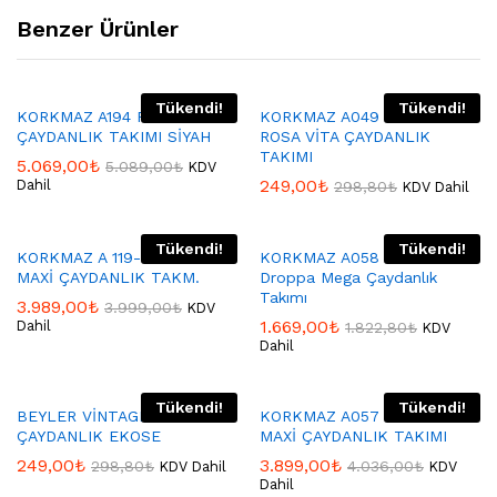
Benzer Ürünler
Tükendi!
Tükendi!
KORKMAZ A194 RETRO
KORKMAZ A049 KORKMAZ
ÇAYDANLIK TAKIMI SİYAH
ROSA VİTA ÇAYDANLIK
TAKIMI
5.069,00
₺
5.089,00
₺
KDV
249,00
₺
Dahil
298,80
₺
KDV Dahil
Tükendi!
Tükendi!
KORKMAZ A 119-04 FLORA
KORKMAZ A058 Korkmaz
MAXİ ÇAYDANLIK TAKM.
Droppa Mega Çaydanlık
Takımı
3.989,00
₺
3.999,00
₺
KDV
1.669,00
₺
Dahil
1.822,80
₺
KDV
Dahil
Tükendi!
Tükendi!
BEYLER VİNTAGE
KORKMAZ A057 DROPPA
ÇAYDANLIK EKOSE
MAXİ ÇAYDANLIK TAKIMI
249,00
₺
3.899,00
₺
298,80
₺
4.036,00
₺
KDV Dahil
KDV
Dahil