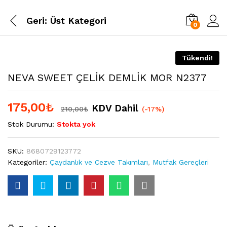
Geri:
Üst Kategori
0
Tükendi!
NEVA SWEET ÇELİK DEMLİK MOR N2377
175,00
₺
KDV Dahil
210,00
₺
(-17%)
Stok Durumu:
Stokta yok
SKU:
8680729123772
Kategoriler:
Çaydanlık ve Cezve Takımları
,
Mutfak Gereçleri