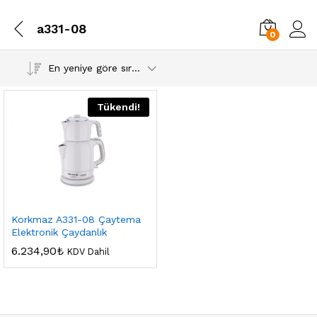
a331-08
0
En yeniye göre sırala
Tükendi!
Korkmaz A331-08 Çaytema
Elektronik Çaydanlık
6.234,90
₺
KDV Dahil