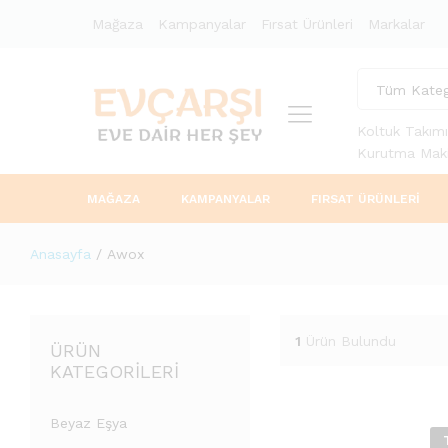
Mağaza
Kampanyalar
Fırsat Ürünleri
Markalar
Tüm Kateg
Koltuk Takımı
Kurutma Maki
MAĞAZA
KAMPANYALAR
FIRSAT ÜRÜNLERI
Anasayfa
/
Awox
1
Ürün Bulundu
ÜRÜN
KATEGORILERI
Beyaz Eşya