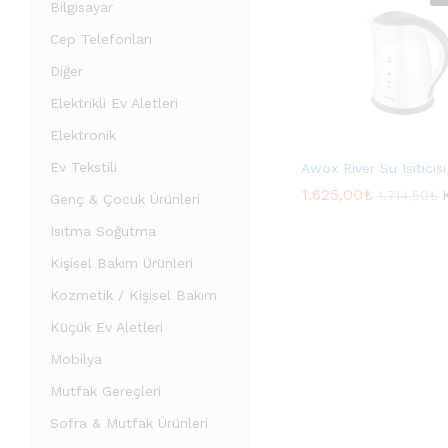
Bilgisayar
Cep Telefonları
Diğer
Elektrikli Ev Aletleri
Elektronik
Ev Tekstili
Awox River Su Isıtıcısı
1.625,00
1.625,00
₺
₺
1.714,50
1.714,50
₺
₺
Genç & Çocuk Ürünleri
Isıtma Soğutma
Kişisel Bakım Ürünleri
Kozmetik / Kişisel Bakım
Küçük Ev Aletleri
Mobilya
Mutfak Gereçleri
Sofra & Mutfak Ürünleri