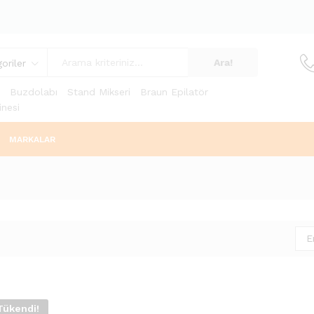
Ara!
oriler
Buzdolabı
Stand Mikseri
Braun Epilatör
nesi
MARKALAR
E
Tükendi!