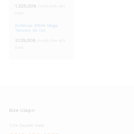
1.225,00
₺
1.536,64
₺
KDV
Dahil
Korkmaz A1946 Mega
Tencere 36 Cm
3.139,00
₺
3.428,76
₺
KDV
Dahil
Bize Ulaşın
7/24 Destek Hattı