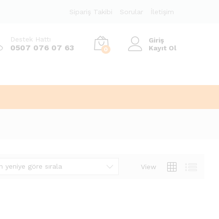
Sipariş Takibi
Sorular
İletişim
Destek Hattı
Giriş
0507 076 07 63
Kayıt Ol
0
n yeniye göre sırala
View