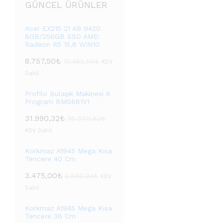
GÜNCEL ÜRÜNLER
Acer EX215 21 A9 9420
8GB/256GB SSD AMD
Radeon R5 15,6 WIN10
8.757,50
₺
10.452,50
₺
KDV
Dahil
Profilo Bulaşık Makinesi 6
Program BMS681V1
31.990,32
₺
35.070,83
₺
KDV Dahil
Korkmaz A1945 Mega Kısa
Tencere 40 Cm
3.475,00
₺
3.850,24
₺
KDV
Dahil
Korkmaz A1945 Mega Kısa
Tencere 36 Cm