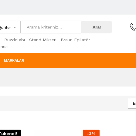
Ara!
oriler
Buzdolabı
Stand Mikseri
Braun Epilatör
nesi
MARKALAR
E
Tükendi!
-
3
%