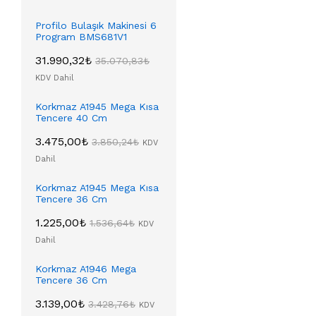
Profilo Bulaşık Makinesi 6
Program BMS681V1
31.990,32
₺
35.070,83
₺
KDV Dahil
Korkmaz A1945 Mega Kısa
Tencere 40 Cm
3.475,00
₺
3.850,24
₺
KDV
Dahil
Korkmaz A1945 Mega Kısa
Tencere 36 Cm
1.225,00
₺
1.536,64
₺
KDV
Dahil
Korkmaz A1946 Mega
Tencere 36 Cm
3.139,00
₺
3.428,76
₺
KDV