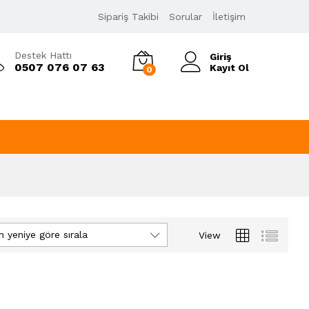
Sipariş Takibi
Sorular
İletişim
Destek Hattı
Giriş
0507 076 07 63
Kayıt Ol
0
n yeniye göre sırala
View