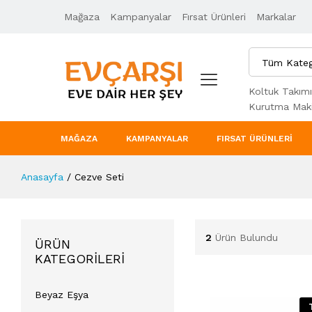
Mağaza
Kampanyalar
Fırsat Ürünleri
Markalar
Tüm Kateg
Koltuk Takımı
Kurutma Maki
MAĞAZA
KAMPANYALAR
FIRSAT ÜRÜNLERI
Anasayfa
/
Cezve Seti
2
Ürün Bulundu
ÜRÜN
KATEGORILERI
Beyaz Eşya