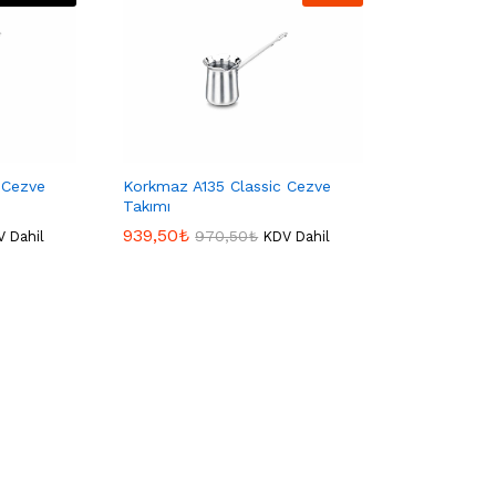
 Cezve
Korkmaz A135 Classic Cezve
Takımı
939,50
939,50
₺
₺
970,50
970,50
₺
₺
 Dahil
KDV Dahil