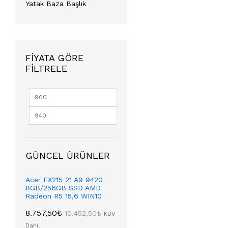
Yatak Baza Başlık
FIYATA GÖRE
FILTRELE
GÜNCEL ÜRÜNLER
Acer EX215 21 A9 9420
8GB/256GB SSD AMD
Radeon R5 15,6 WIN10
8.757,50
₺
10.452,50
₺
KDV
Dahil