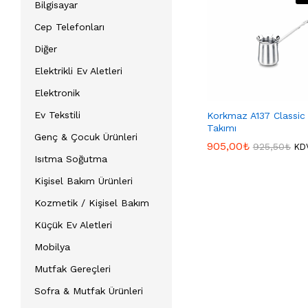
Bilgisayar
Cep Telefonları
Diğer
Elektrikli Ev Aletleri
Elektronik
Ev Tekstili
Korkmaz A137 Classic
Takımı
Genç & Çocuk Ürünleri
905,00
905,00
₺
₺
925,50
925,50
₺
₺
KDV
Isıtma Soğutma
Kişisel Bakım Ürünleri
Kozmetik / Kişisel Bakım
Küçük Ev Aletleri
Mobilya
Mutfak Gereçleri
Sofra & Mutfak Ürünleri