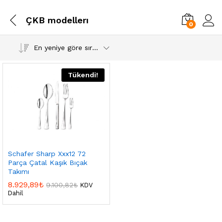
ÇKB modellerı
0
En yeniye göre sırala
Tükendi!
Schafer Sharp Xxx12 72
Parça Çatal Kaşık Bıçak
Takımı
8.929,89
₺
9.100,82
₺
KDV
Dahil