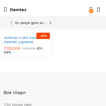
Demtez
0
En yeniye göre sırala
-
4
%
Korkmaz A 369 Demtez
Elektrikli Çaydanlık
7.125,00
₺
7.411,20
₺
KDV
Dahil
Bize Ulaşın
7/24 Destek Hattı