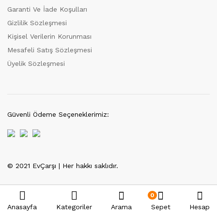
Garanti Ve İade Koşulları
Gizlilik Sözleşmesi
Kişisel Verilerin Korunması
Mesafeli Satış Sözleşmesi
Üyelik Sözleşmesi
Güvenli Ödeme Seçeneklerimiz:
© 2021 EvÇarşı | Her hakkı saklıdır.
Tek Tıkla Ödeme Kolaylığı
7/24 Canlı Destek
0
Anasayfa
Kategoriler
Arama
Sepet
Hesap
%100 Sorunsuz Alışveriş