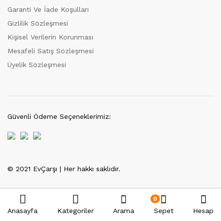
Garanti Ve İade Koşulları
Gizlilik Sözleşmesi
Kişisel Verilerin Korunması
Mesafeli Satış Sözleşmesi
Üyelik Sözleşmesi
Güvenli Ödeme Seçeneklerimiz:
© 2021 EvÇarşı | Her hakkı saklıdır.
Tek Tıkla Ödeme Kolaylığı
7/24 Canlı Destek
0
Anasayfa
Kategoriler
Arama
Sepet
Hesap
%100 Sorunsuz Alışveriş