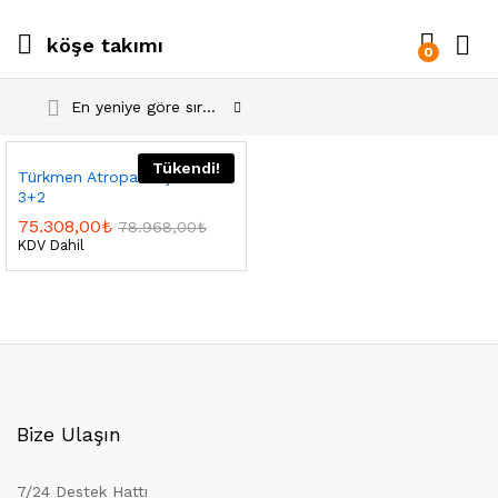
köşe takımı
0
En yeniye göre sırala
Tükendi!
Türkmen Atropa Köşe Takımı
3+2
75.308,00
₺
78.968,00
₺
KDV Dahil
Bize Ulaşın
7/24 Destek Hattı