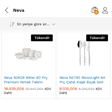
Neva
0
En yeniye göre sırala
Tükendi!
Tükendi!
Neva N2629 Bitter 60 Prç
Neva N2790 MoonLight 84
Premium Yemek Takımı
Prç Çatal Kaşık Bıçak Seti
16.939,00
₺
8.105,00
₺
18.847,36
₺
8.214,03
₺
KDV
KDV
Dahil
Dahil