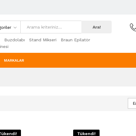
Ara!
oriler
Buzdolabı
Stand Mikseri
Braun Epilatör
nesi
MARKALAR
E
Tükendi!
Tükendi!