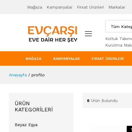
Mağaza
Kampanyalar
Fırsat Ürünleri
Markalar
Tüm Kateg
Koltuk Takımı
Kurutma Maki
MAĞAZA
KAMPANYALAR
FIRSAT ÜRÜNLERI
Anasayfa
/
profilo
8
Ürün Bulundu
ÜRÜN
KATEGORILERI
Beyaz Eşya