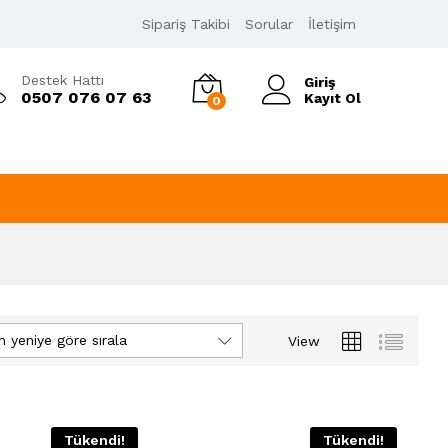
Sipariş Takibi
Sorular
İletişim
Destek Hattı
Giriş
0507 076 07 63
Kayıt Ol
0
n yeniye göre sırala
View
Tükendi!
Tükendi!