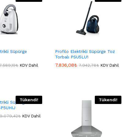
trikli Süpürge
Profilo Elektrikli Süpürge Toz
Torbalı PSU5LU1
7.836,08
7.836,08
₺
₺
7.589,19
7.589,19
₺
₺
7.942,78
7.942,78
₺
₺
KDV Dahil
KDV Dahil
Tükendi!
Tükendi!
ktrikli Süpürge Toz
SP5UHIJ
9.079,42
9.079,42
₺
₺
KDV Dahil