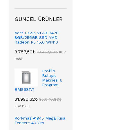
GÜNCEL ÜRÜNLER
Acer EX215 21 A9 9420
8GB/256GB SSD AMD
Radeon R5 15,6 WIN10
8.757,50
₺
10.452,50
₺
KDV
Dahil
Profilo
Bulaşık
Makinesi 6
Program
BMS681V1
31.990,32
₺
35.070,83
₺
KDV Dahil
Korkmaz A1945 Mega Kısa
Tencere 40 Cm