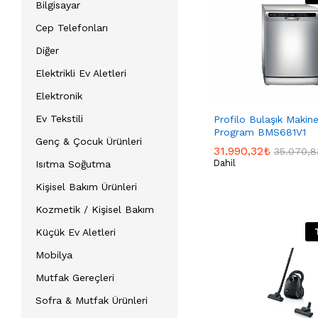
Bilgisayar
Cep Telefonları
Diğer
Elektrikli Ev Aletleri
Elektronik
Ev Tekstili
Profilo Bulaşık Makine
Program BMS681V1
Genç & Çocuk Ürünleri
31.990,32
31.990,32
₺
₺
35.070,8
35.070,8
Dahil
Isıtma Soğutma
Kişisel Bakım Ürünleri
Kozmetik / Kişisel Bakım
Küçük Ev Aletleri
Mobilya
Mutfak Gereçleri
Sofra & Mutfak Ürünleri