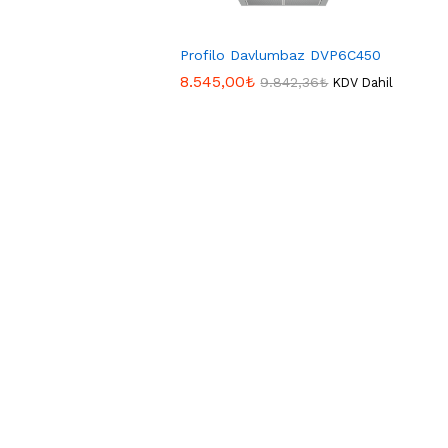
Profilo Davlumbaz DVP6C450
8.545,00
8.545,00
₺
₺
9.842,36
9.842,36
₺
₺
KDV Dahil