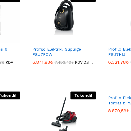
si 6
Profilo Elektrikli Süpürge
Profilo Elek
PSU7POW
PSU7HIJ
6.871,83
6.871,83
₺
₺
6.321,78
6.321,78
₺
₺
3
3
₺
₺
7.493,43
7.493,43
₺
₺
KDV
KDV Dahil
Tükendi!
Tükendi!
Profilo Ele
Torbasız P
8.879,59
8.879,59
₺
₺