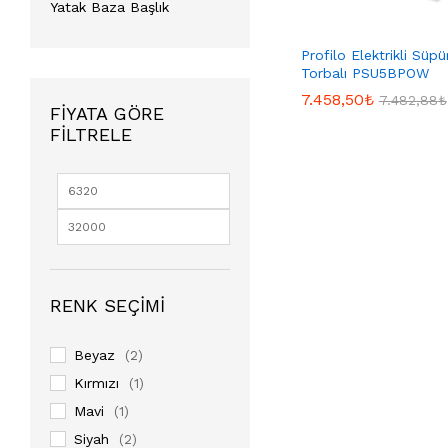
Yatak Baza Başlık
Profilo Elektrikli Süp
Torbalı PSU5BPOW
7.458,50
7.458,50
₺
₺
7.482,88
7.482,88
₺
₺
FIYATA GÖRE
FILTRELE
RENK SEÇIMI
Beyaz
(2)
Kırmızı
(1)
Mavi
(1)
Siyah
(2)