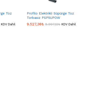
ürge Toz
Profilo Elektrikli Süpürge Toz
Torbasız PSP5UPOW
9.527,38
9.527,38
₺
₺
9.997,12
9.997,12
₺
₺
KDV Dahil
KDV Dahil