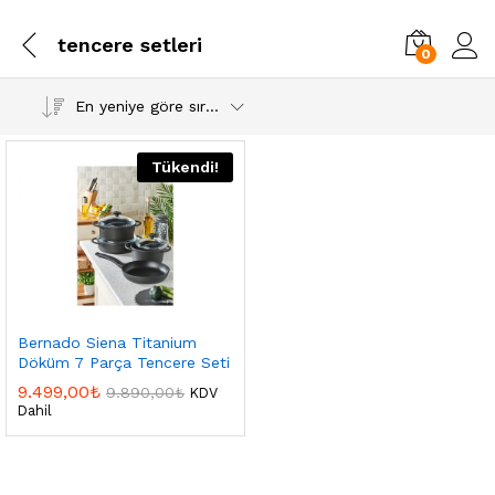
tencere setleri
0
En yeniye göre sırala
Tükendi!
Bernado Siena Titanium
Döküm 7 Parça Tencere Seti
9.499,00
₺
9.890,00
₺
KDV
Dahil