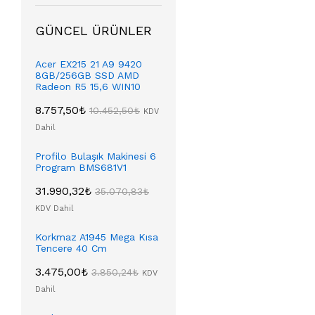
GÜNCEL ÜRÜNLER
Acer EX215 21 A9 9420
8GB/256GB SSD AMD
Radeon R5 15,6 WIN10
8.757,50
₺
10.452,50
₺
KDV
Dahil
Profilo Bulaşık Makinesi 6
Program BMS681V1
31.990,32
₺
35.070,83
₺
KDV Dahil
Korkmaz A1945 Mega Kısa
Tencere 40 Cm
3.475,00
₺
3.850,24
₺
KDV
Dahil