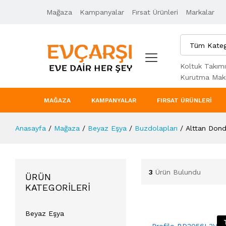
Mağaza
Kampanyalar
Fırsat Ürünleri
Markalar
Tüm Kateg
Koltuk Takımı
Kurutma Maki
MAĞAZA
KAMPANYALAR
FIRSAT ÜRÜNLERI
Anasayfa
/
Mağaza
/
Beyaz Eşya
/
Buzdolapları
/
Alttan Dond
3
Ürün Bulundu
ÜRÜN
KATEGORILERI
Beyaz Eşya