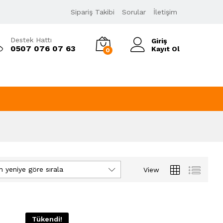
Sipariş Takibi
Sorular
İletişim
Destek Hattı
Giriş
0507 076 07 63
Kayıt Ol
0
n yeniye göre sırala
View
Tükendi!