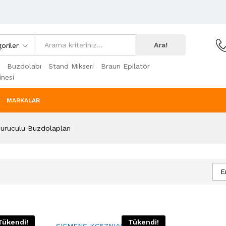
Ara!
oriler
Buzdolabı
Stand Mikseri
Braun Epilatör
nesi
MARKALAR
uruculu Buzdolapları
E
Tükendi!
Tükendi!