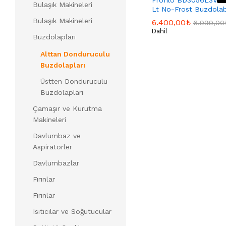
Profilo BD3056L3VN 
Bulaşık Makineleri
Lt No-Frost Buzdolab
Bulaşık Makineleri
6.400,00
6.400,00
₺
₺
6.999,00
6.999,00
Dahil
Buzdolapları
Alttan Donduruculu
Buzdolapları
Üstten Donduruculu
Buzdolapları
Çamaşır ve Kurutma
Makineleri
Davlumbaz ve
Aspiratörler
Davlumbazlar
Fırınlar
Fırınlar
Isıtıcılar ve Soğutucular