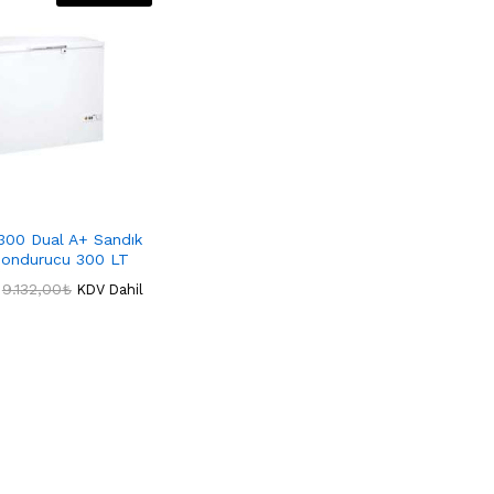
300 Dual A+ Sandık
 Dondurucu 300 LT
9.132,00
9.132,00
₺
₺
KDV Dahil