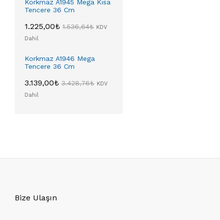
Korkmaz A1945 Mega Kısa
Tencere 36 Cm
1.225,00
₺
1.536,64
₺
KDV
Dahil
Korkmaz A1946 Mega
Tencere 36 Cm
3.139,00
₺
3.428,76
₺
KDV
Dahil
Bize Ulaşın