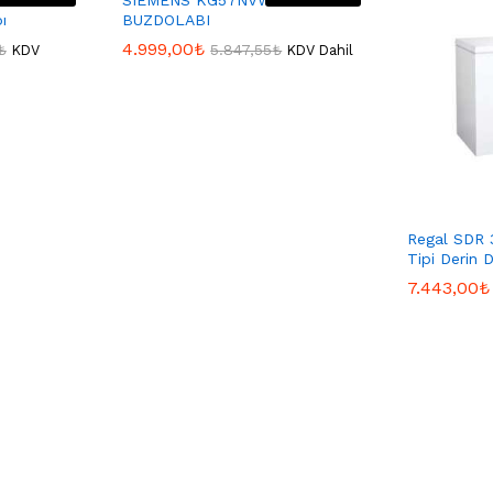
A++ 559
SIEMENS KG57NVW22N
ı
BUZDOLABI
4.999,00
4.999,00
₺
₺
₺
₺
5.847,55
5.847,55
₺
₺
KDV
KDV Dahil
Regal SDR 
Tipi Derin
7.443,00
7.443,00
₺
₺