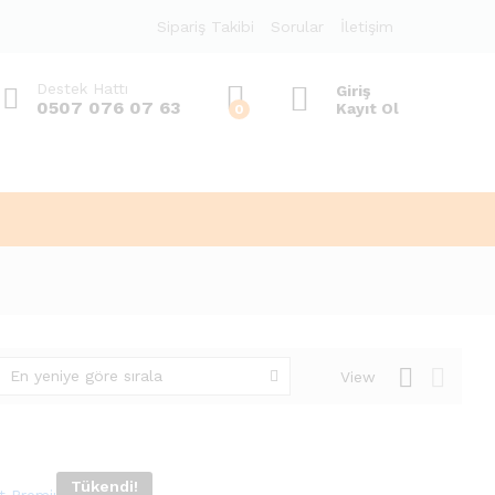
Sipariş Takibi
Sorular
İletişim
Destek Hattı
Giriş
0507 076 07 63
Kayıt Ol
0
En yeniye göre sırala
View
Tükendi!