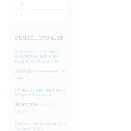
GÜNCEL ÜRÜNLER
Acer EX215 21 A9 9420
8GB/256GB SSD AMD
Radeon R5 15,6 WIN10
8.757,50
₺
10.452,50
₺
KDV
Dahil
Profilo Bulaşık Makinesi 6
Program BMS681V1
31.990,32
₺
35.070,83
₺
KDV Dahil
Korkmaz A1945 Mega Kısa
Tencere 40 Cm