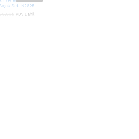
 Premium Bitter
ı Bıçak Seti N2625
66,00
66,00
₺
₺
KDV Dahil