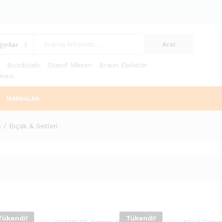
Ara!
oriler
Buzdolabı
Stand Mikseri
Braun Epilatör
nesi
MARKALAR
i
/
Bıçak & Setleri
Tükendi!
Tükendi!