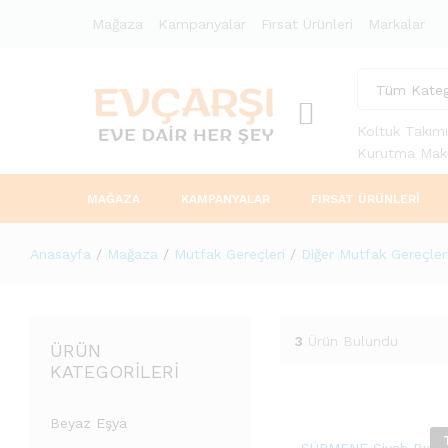
Mağaza
Kampanyalar
Fırsat Ürünleri
Markalar
Tüm Kateg
Koltuk Takımı
Kurutma Maki
MAĞAZA
KAMPANYALAR
FIRSAT ÜRÜNLERI
Anasayfa
/
Mağaza
/
Mutfak Gereçleri
/
Diğer Mutfak Gereçler
3
Ürün Bulundu
ÜRÜN
KATEGORILERI
Beyaz Eşya