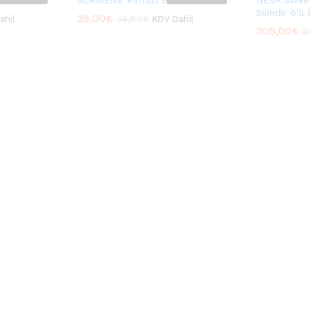
k
SÜRMENE Kırmızı Bıçak
NEVA Sweet
Silindir 6’l
29,00
29,00
₺
₺
34,80
34,80
₺
₺
ahil
KDV Dahil
305,00
305,00
₺
₺
3
3