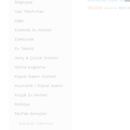
SÜRMENE Siyah Bıça
Bilgisayar
29,00
29,00
₺
₺
34,80
34,80
₺
₺
KDV D
Cep Telefonları
Diğer
Elektrikli Ev Aletleri
Elektronik
Ev Tekstili
Genç & Çocuk Ürünleri
Isıtma Soğutma
Kişisel Bakım Ürünleri
Kozmetik / Kişisel Bakım
Küçük Ev Aletleri
Mobilya
Mutfak Gereçleri
Baharat Takımları