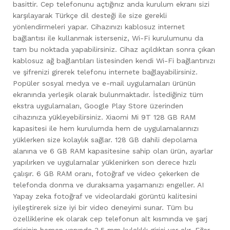
basittir. Cep telefonunu açtığınız anda kurulum ekranı sizi
karşılayarak Türkçe dil desteği ile size gerekli
yönlendirmeleri yapar. Cihazınızı kablosuz internet
bağlantısı ile kullanmak isterseniz, Wi-Fi kurulumunu da
tam bu noktada yapabilirsiniz. Cihaz açıldıktan sonra çıkan
kablosuz ağ bağlantıları listesinden kendi Wi-Fi bağlantınızı
ve şifrenizi girerek telefonu internete bağlayabilirsiniz.
Popüler sosyal medya ve e-mail uygulamaları ürünün
ekranında yerleşik olarak bulunmaktadır. İstediğiniz tüm
ekstra uygulamaları, Google Play Store üzerinden
cihazınıza yükleyebilirsiniz. Xiaomi Mi 9T 128 GB RAM
kapasitesi ile hem kurulumda hem de uygulamalarınızı
yüklerken size kolaylık sağlar. 128 GB dahili depolama
alanına ve 6 GB RAM kapasitesine sahip olan ürün, ayarlar
yapılırken ve uygulamalar yüklenirken son derece hızlı
çalışır. 6 GB RAM oranı, fotoğraf ve video çekerken de
telefonda donma ve duraksama yaşamanızı engeller. AI
Yapay zeka fotoğraf ve videolardaki görüntü kalitesini
iyileştirerek size iyi bir video deneyimi sunar. Tüm bu
özelliklerine ek olarak cep telefonun alt kısmında ve şarj