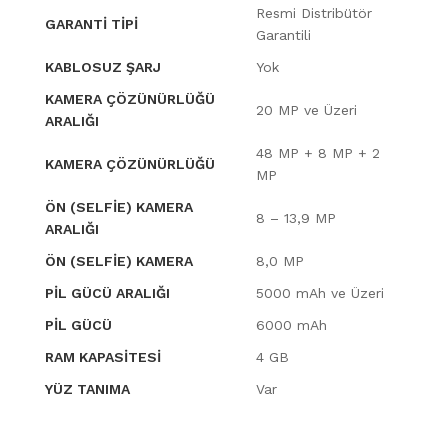
Resmi Distribütör
GARANTI TIPI
Garantili
KABLOSUZ ŞARJ
Yok
KAMERA ÇÖZÜNÜRLÜĞÜ
20 MP ve Üzeri
ARALIĞI
48 MP + 8 MP + 2
KAMERA ÇÖZÜNÜRLÜĞÜ
MP
ÖN (SELFIE) KAMERA
8 – 13,9 MP
ARALIĞI
ÖN (SELFIE) KAMERA
8,0 MP
PIL GÜCÜ ARALIĞI
5000 mAh ve Üzeri
PIL GÜCÜ
6000 mAh
RAM KAPASITESI
4 GB
YÜZ TANIMA
Var