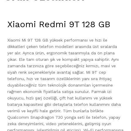
Xiaomi Redmi 9T 128 GB
Xiaomi Mi 9T 128 GB yüksek performansı ve hızı ile
dikkatleri çeken telefon modelleri arasında üst sıralarda
yer alır. Ayrıca ürün, ergonomik tasarımıyla da ön plana
çıkar. Ele tam oturan şık ve kompakt yapıya sahiptir. Aynı
zamanda tarzınıza göre seçebileceğiniz kırmızı, mavi ve
siyah renk seçenekleriyle avantaj sağlar. Mi 9T cep
telefonu, hızı ve tasarım özelliklerinin yanı sıra ihtiyaç
duyabileceğiniz tüm teknolojik donanımları içermesine
rağmen ekonomik fiyatlarla satışa sunulur. Parmak izi
okuyucu, hızlı şarj özelliği, çift hat kullanımı ve yüksek
batarya kapasitesi gibi detaylarla telefon kullanımını daha
verimli ve keyifli hale getirir. Tüm bunlarla birlikte
Qualcomm Snapdragon 730 yonga seti ile telefon, yapay
zeka deneyimlerini, video yeteneklerini, gelişmiş oyun
performansını, iyileştirilmiş pil gücünü, Wi-Fi performansına