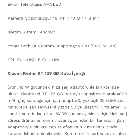
Ekran Teknolojisi: AMOLED
Kamera Çözünürlüğü: 48 MP + 13 MP + 8 MP
İşletim Sistemi: Android
Yonga Seti: Qualcomm Snapdragon 730 (SM7150-AA)
CPU Çekirdeği: 8 Çekirdek
Xiaomi Redmi 9T 128 GB Kutu İçeriği
Ürün, 18 W gücündeki hızlı şarj adaptörü ile birlikte size
ulaşır. Xiaomi mi 9T 128 GB batarya kapasitesi olarak 4000
mAh güç sunduğu için şarj adaptörü, yaklaşık 35 dakikalık
bir sürede şarj seviyesini yüzde 50’ye ulaştırır. Ortalama 1,5
saatlik sürede ise cihaz %100 şarj seviyesine erişir. Hızlı şarj
süresi, ürünün en önemli avantajlarından bir tanesidir. Şarj
adaptörüyle birlikte cep telefonunun kutusunun içinde
koruma kılıfını bulabilirsiniz. Koruma kılıfı sert yüzeye sahip