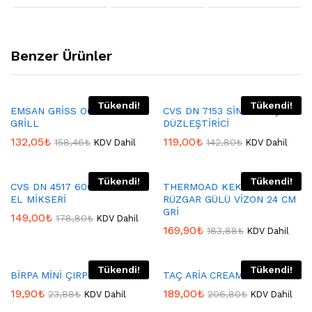
Benzer Ürünler
Tükendi!
Tükendi!
EMSAN GRİSS OCAK ÜSTÜ
CVS DN 7153 SİNEM SAÇ
GRİLL
DÜZLEŞTİRİCİ
132,05
₺
119,00
₺
158,46
₺
142,80
₺
KDV Dahil
KDV Dahil
Tükendi!
Tükendi!
CVS DN 4517 600W STANDLI
THERMOAD KEK KALIBI
EL MİKSERİ
RÜZGAR GÜLÜ VİZON 24 CM
GRİ
149,00
₺
178,80
₺
KDV Dahil
169,90
₺
183,88
₺
KDV Dahil
Tükendi!
Tükendi!
BİRPA MİNİ ÇIRPICI
TAÇ ARİA CREAM YAĞDANLIK
19,90
₺
189,00
₺
23,88
₺
206,80
₺
KDV Dahil
KDV Dahil