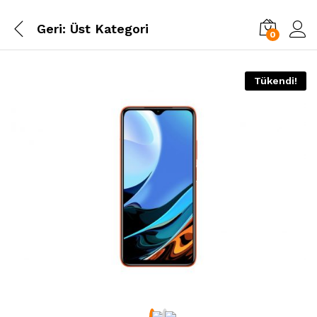
Geri:
Üst Kategori
0
Tükendi!