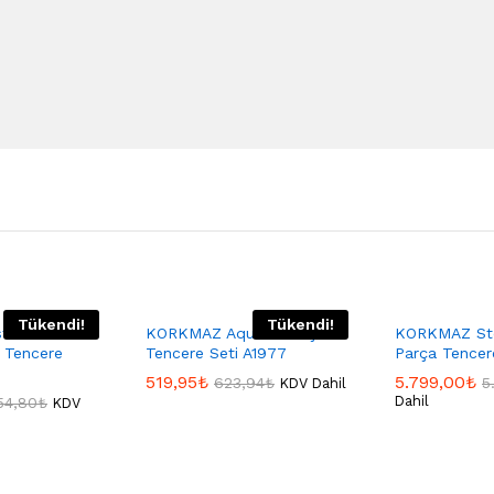
Tükendi!
Tükendi!
terchef Mor
KORKMAZ Aqua 7 Parça
KORKMAZ Sto
k Tencere
Tencere Seti A1977
Parça Tencer
519,95
₺
5.799,00
₺
623,94
₺
5
KDV Dahil
Dahil
54,80
₺
KDV