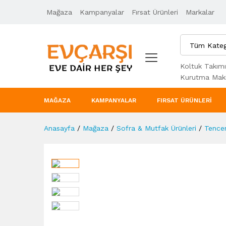
Mağaza
Ürün Açıklaması
Kampanyalar
Taksit Seçenekleri
Fırsat Ürünleri
Markalar
Tüm Kateg
Koltuk Takımı
Kurutma Maki
MAĞAZA
KAMPANYALAR
FIRSAT ÜRÜNLERI
Anasayfa
/
Mağaza
/
Sofra & Mutfak Ürünleri
/
Tencer