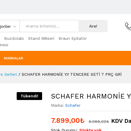
Ara!
oriler
Buzdolabı
Stand Mikseri
Braun Epilatör
nesi
MARKALAR
e Setleri
/
SCHAFER HARMONİE Y.Y TENCERE SETİ 7 PRÇ GRİ
SCHAFER HARMONİE Y.
Tükendi!
Marka:
Schafer
7.899,00
₺
KDV Da
8.066,00
₺
Stok Durumu:
Stokta yok