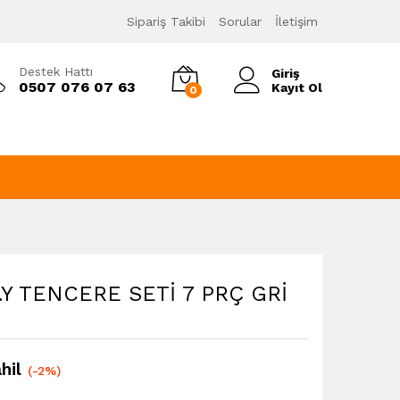
7.899,00
₺
Sipariş Takibi
Sorular
İletişim
8.066,00
₺
KDV Dahil
Destek Hattı
Giriş
0507 076 07 63
Kayıt Ol
0
Y TENCERE SETİ 7 PRÇ GRİ
hil
(-2%)