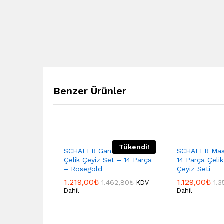
Benzer Ürünler
Tükendi!
SCHAFER Ganze Praxis
SCHAFER Mas
Çelik Çeyiz Set – 14 Parça
14 Parça Çeli
– Rosegold
Çeyiz Seti
1.219,00
₺
1.129,00
₺
1.462,80
₺
1.3
KDV
Dahil
Dahil