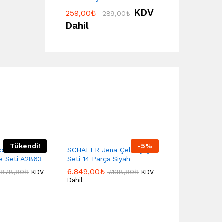
KDV
259,00
₺
289,00
₺
Dahil
Tükendi!
-
5
%
na Jr 6
SCHAFER Jena Çelik Çeyiz
Kahramanlar
e Seti A2863
Seti 14 Parça Siyah
Olımpos 3 Pa
6.849,00
₺
5.740,00
₺
.878,80
₺
7.198,80
₺
KDV
KDV
Dahil
Dahil