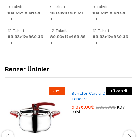
9 Taksit -
9 Taksit -
9 Taksit -
103.51x9=931.59
103.51x9=931.59
103.51x9=931.59
TL
TL
TL
12 Taksit -
12 Taksit -
12 Taksit -
80.03x12=960.36
80.03x12=960.36
80.03x12=960.36
TL
TL
TL
Benzer Ürünler
-
3
%
Tükendi!
Schafer Clasic Düdüklü 5Lt
Tencere
5.876,00
₺
5.931,00
₺
KDV
Dahil