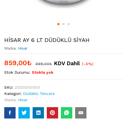
HİSAR AY 6 LT DÜDÜKLÜ SİYAH
Marka:
Hisar
859,00
₺
KDV Dahil
899,00
₺
(-4%)
Stok Durumu:
Stokta yok
SKU:
Z000000003
Kategori:
Düdüklü Tencere
Marka:
Hisar