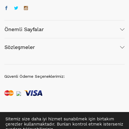
Önemli Sayfalar
Sözleşmeler
Güvenli Ödeme Seçeneklerimiz:
Sitemiz size daha iyi hizmet sunabilmek için birtakım
© 2021 EvÇarşı | Her hakkı saklıdır.
çerezler kullanmaktadır. Bunları kontrol etmek isterseniz
Tek Tıkla Ödeme Kolaylığı