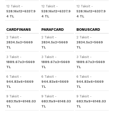
12 Taksit -
12 Taksit -
12 Taksit -
528.16x12=6337.9
528.16x12=6337.9
528.16x12=6337.9
4 TL
4 TL
4 TL
CARDFINANS
PARAFCARD
BONUSCARD
2 Taksit -
2 Taksit -
2 Taksit -
2834.5x2=5669
2834.5x2=5669
2834.5x2=5669
TL
TL
TL
3 Taksit -
3 Taksit -
3 Taksit -
1889.67x3=5669
1889.67x3=5669
1889.67x3=5669
TL
TL
TL
6 Taksit -
6 Taksit -
6 Taksit -
944.83x6=5669
944.83x6=5669
944.83x6=5669
TL
TL
TL
9 Taksit -
9 Taksit -
9 Taksit -
683.11x9=6148.03
683.11x9=6148.03
683.11x9=6148.03
TL
TL
TL