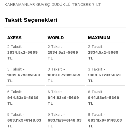
KAHRAMANLAR GÜVEÇ DÜDÜKLÜ TENCERE 7 LT
Taksit Seçenekleri
AXESS
WORLD
MAXIMUM
2 Taksit -
2 Taksit -
2 Taksit -
2834.5x2=5669
2834.5x2=5669
2834.5x2=5669
TL
TL
TL
3 Taksit -
3 Taksit -
3 Taksit -
1889.67x3=5669
1889.67x3=5669
1889.67x3=5669
TL
TL
TL
6 Taksit -
6 Taksit -
6 Taksit -
944.83x6=5669
944.83x6=5669
944.83x6=5669
TL
TL
TL
9 Taksit -
9 Taksit -
9 Taksit -
683.11x9=6148.03
683.11x9=6148.03
683.11x9=6148.03
TL
TL
TL