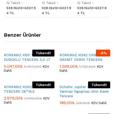
12 Taksit -
12 Taksit -
12 Taksit -
528.16x12=6337.9
528.16x12=6337.9
528.16x12=6337.9
4 TL
4 TL
4 TL
Benzer Ürünler
Tükendi!
-
8
%
KORKMAZ A155 TURBO
KORKMAZ A1342 ORNELLA
DÜDÜKLÜ TENCERE 5,0 LT
GRANİT DERİN TENCERE
5.047,00
₺
1.599,00
₺
5.067,00
₺
1.738,80
₺
KDV
KDV
Dahil
Dahil
Tükendi!
Tükendi!
KORKMAZ A1262 GRANİTA
Schafer Jupiter 26 Cm
TENCERE 28*14,5
Yanmaz Yapışmaz Altın Basık
Tencere
2.979,00
₺
2.999,00
₺
KDV
189,00
₺
Dahil
226,80
₺
KDV Dahil